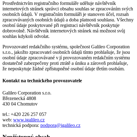
Prostřednictvím registračního formuláře uděluje návštěvník
internetových stránek správci obsahu souhlas se zpracováním svých
osobních údajů. V registračním formuláři je stanoven účel, rozsah
zpracovávaných osobních údajů a doba platnosti souhlasu. Všechny
osobní údaje poskytované při registraci návštěvník poskytuje
dobrovolně. Návštěvník internetových stránek má možnost svůj
souhlas kdykoli odvolat.
Provozovatel redakčního systému, společnost Galileo Corporation
s.r.o., jakožto zpracovatel osobních údajů tímto prohlašuje, že jsou
osobní údaje zpracovávané v jí provozovaném redakčním systému
dostatečně zabezpečeny proti ztrátě a úniku a zároveň prohlašuje,
že neposkytuje žádné zpřístupněné osobní údaje třetím osobám.
Kontakt na technického provozovatele
Galileo Corporation s.r.o.
Březenecká 4808
430 04 Chomutov
tel.: +420 226 257 057
web:
www.igalileo.cz
technická podpora:
podpora@igalileo.cz
Nepřístupný obsah