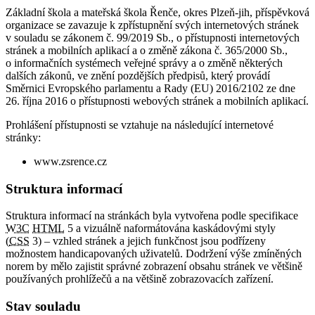
Základní škola a mateřská škola Řenče, okres Plzeň-jih, příspěvková
organizace se zavazuje k zpřístupnění svých internetových stránek
v souladu se zákonem č. 99/2019 Sb., o přístupnosti internetových
stránek a mobilních aplikací a o změně zákona č. 365/2000 Sb.,
o informačních systémech veřejné správy a o změně některých
dalších zákonů, ve znění pozdějších předpisů, který provádí
Směrnici Evropského parlamentu a Rady (EU) 2016/2102 ze dne
26. října 2016 o přístupnosti webových stránek a mobilních aplikací.
Prohlášení přístupnosti se vztahuje na následující internetové
stránky:
www.zsrence.cz
Struktura informací
Struktura informací na stránkách byla vytvořena podle specifikace
W3C
HTML
5 a vizuálně naformátována kaskádovými styly
(
CSS
3) – vzhled stránek a jejich funkčnost jsou podřízeny
možnostem handicapovaných uživatelů. Dodržení výše zmíněných
norem by mělo zajistit správné zobrazení obsahu stránek ve většině
používaných prohlížečů a na většině zobrazovacích zařízení.
Stav souladu