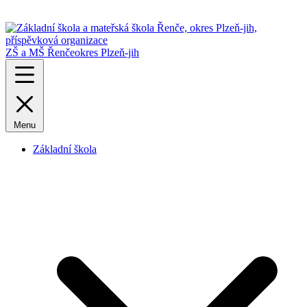
ZŠ a MŠ Řenče
okres Plzeň-jih
Menu
Základní škola