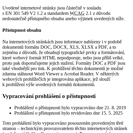
Uvedené internetové stránky jsou částečně v souladu
s EN 301 549 V2 1.2 a standardem
WCAG
2.1 z důvodu
nedostatečně přístupného obsahu anebo výjimek uvedených níže.
Přístupnost obsahu
Na internetových stránkách jsou informace nabízeny i v podobě
dokumentů formátu DOC, DOCX, XLS, XLSX a PDF, a to
zejména z důvodů, že obsahují typografické prvky a formátování,
které webový formát HTML nepodporuje, nebo jsou příliš velké,
proto pak doporučujeme jejich stažení. Formáty DOC a PDF jsou
také vhodnější pro tisk. K prohlížení těchto dokumentů je možné
zdarma stáhnout Word Viewer a Acrobat Reader. V některých
webových prohlížečích je integrována aplikace, jež slouží
k prohlížení výše uvedených formátů dokumentů.
Vypracování prohlášení o přístupnosti
Prohlášení o přístupnosti bylo vypracováno dne 21. 8. 2019
Prohlášení o přístupnosti bylo revidováno dne 15. 5. 2025
Toto prohlášení bylo vypracováno posouzením provedeným třetí
stranou – technickým provozovatelem těchto internetových stránek