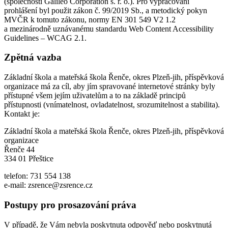
(společností Galileo Corporation s. r. o.). Pro vypracování
prohlášení byl použit zákon č. 99/2019 Sb., a metodický pokyn
MVČR k tomuto zákonu, normy EN 301 549 V2 1.2
a mezinárodně uznávanému standardu Web Content Accessibility
Guidelines – WCAG 2.1.
Zpětná vazba
Základní škola a mateřská škola Řenče, okres Plzeň-jih, příspěvková
organizace má za cíl, aby jím spravované internetové stránky byly
přístupné všem jejím uživatelům a to na základě principů
přístupnosti (vnímatelnost, ovladatelnost, srozumitelnost a stabilita).
Kontakt je:
Základní škola a mateřská škola Řenče, okres Plzeň-jih, příspěvková
organizace
Řenče 44
334 01 Přeštice
telefon: 731 554 138
e-mail: zsrence@zsrence.cz
Postupy pro prosazování práva
V případě, že Vám nebyla poskytnuta odpověď nebo poskytnutá