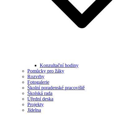
Konzultační hodiny
Pomůcky pro žáky
Rozvrhy
Fotogalerie
Školní poradenské pracoviště
Školská rada
Úřední deska
Projekty
Jídelna