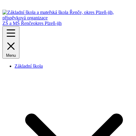
ZŠ a MŠ Řenče
okres Plzeň-jih
Menu
Základní škola