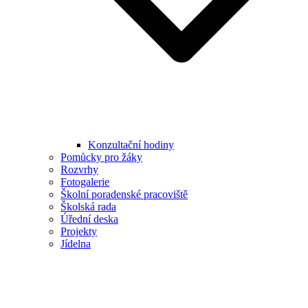
Konzultační hodiny
Pomůcky pro žáky
Rozvrhy
Fotogalerie
Školní poradenské pracoviště
Školská rada
Úřední deska
Projekty
Jídelna