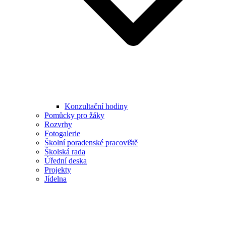
Konzultační hodiny
Pomůcky pro žáky
Rozvrhy
Fotogalerie
Školní poradenské pracoviště
Školská rada
Úřední deska
Projekty
Jídelna