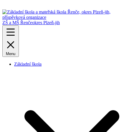
ZŠ a MŠ Řenče
okres Plzeň-jih
Menu
Základní škola