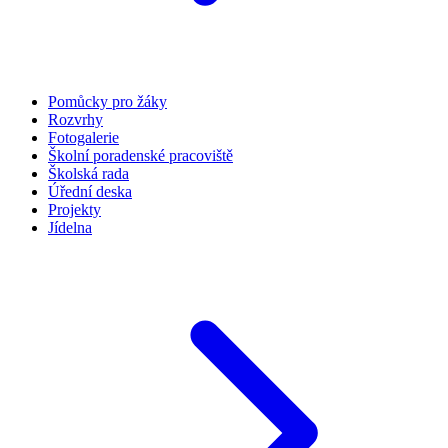
Pomůcky pro žáky
Rozvrhy
Fotogalerie
Školní poradenské pracoviště
Školská rada
Úřední deska
Projekty
Jídelna