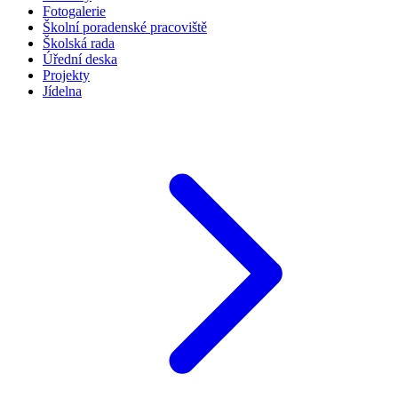
Fotogalerie
Školní poradenské pracoviště
Školská rada
Úřední deska
Projekty
Jídelna