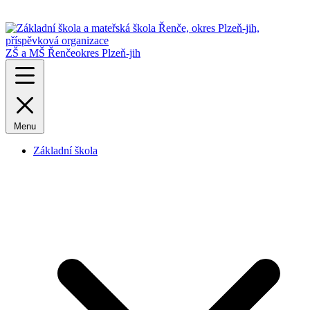
ZŠ a MŠ Řenče
okres Plzeň-jih
Menu
Základní škola