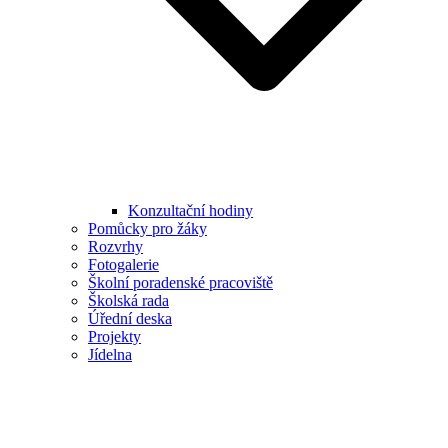
Konzultační hodiny
Pomůcky pro žáky
Rozvrhy
Fotogalerie
Školní poradenské pracoviště
Školská rada
Úřední deska
Projekty
Jídelna