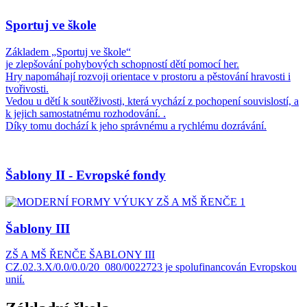
Sportuj ve škole
Základem „Sportuj ve škole“
je zlepšování pohybových schopností dětí pomocí her.
Hry napomáhají rozvoji orientace v prostoru a pěstování hravosti i
tvořivosti.
Vedou u dětí k soutěživosti, která vychází z pochopení souvislostí, a
k jejich samostatnému rozhodování. .
Díky tomu dochází k jeho správnému a rychlému dozrávání.
Šablony II - Evropské fondy
Šablony III
ZŠ A MŠ ŘENČE ŠABLONY III
CZ.02.3.X/0.0/0.0/20_080/0022723 je spolufinancován Evropskou
unií.