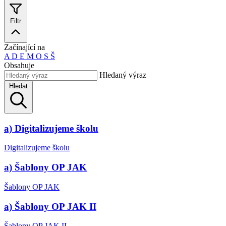
Filtr
Začínající na
A
D
E
M
O
S
Š
Obsahuje
Hledaný výraz
Hledat
a) Digitalizujeme školu
Digitalizujeme školu
a) Šablony OP JAK
Šablony OP JAK
a) Šablony OP JAK II
Šablony OP JAK II