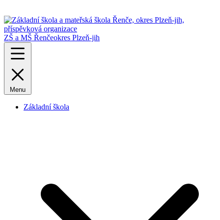
ZŠ a MŠ Řenče
okres Plzeň-jih
Menu
Základní škola