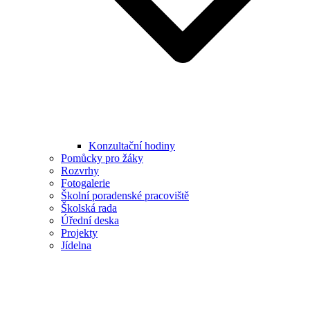
Konzultační hodiny
Pomůcky pro žáky
Rozvrhy
Fotogalerie
Školní poradenské pracoviště
Školská rada
Úřední deska
Projekty
Jídelna