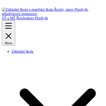
ZŠ a MŠ Řenče
okres Plzeň-jih
Menu
Základní škola