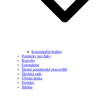
Konzultační hodiny
Pomůcky pro žáky
Rozvrhy
Fotogalerie
Školní poradenské pracoviště
Školská rada
Úřední deska
Projekty
Jídelna