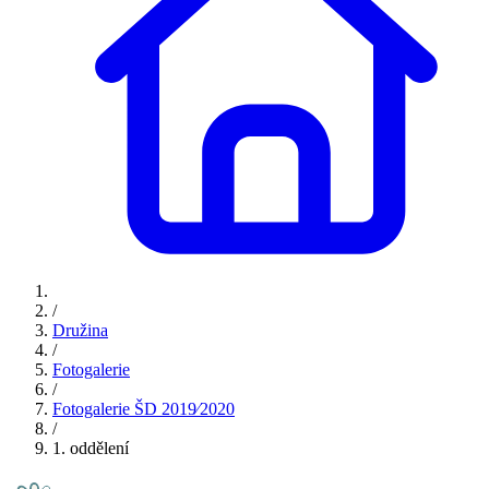
/
Družina
/
Fotogalerie
/
Fotogalerie ŠD 2019⁄2020
/
1. oddělení