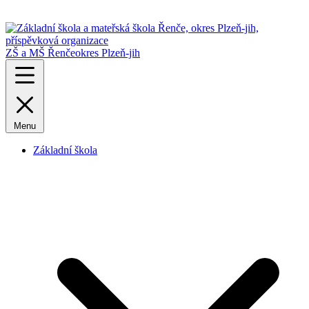
ZŠ a MŠ Řenče
okres Plzeň-jih
Menu
Základní škola