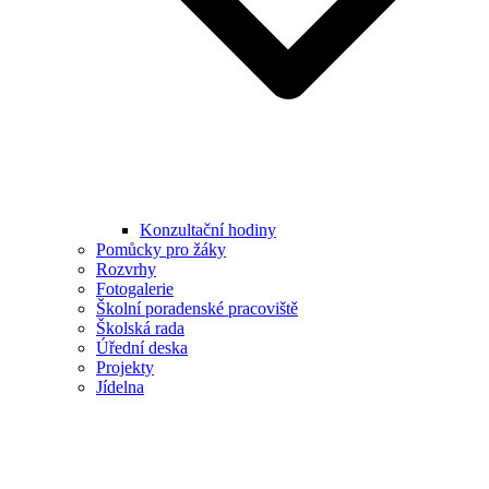
Konzultační hodiny
Pomůcky pro žáky
Rozvrhy
Fotogalerie
Školní poradenské pracoviště
Školská rada
Úřední deska
Projekty
Jídelna