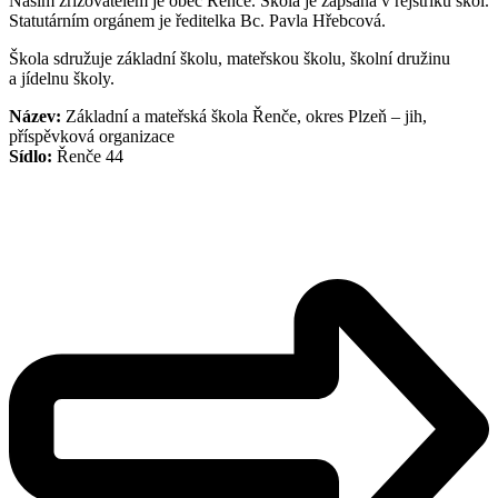
Naším zřizovatelem je obec Řenče. Škola je zapsaná v rejstříku škol.
Statutárním orgánem je ředitelka Bc. Pavla Hřebcová.
Škola sdružuje základní školu, mateřskou školu, školní družinu
a jídelnu školy.
Název:
Základní a mateřská škola Řenče, okres Plzeň – jih,
příspěvková organizace
Sídlo:
Řenče 44