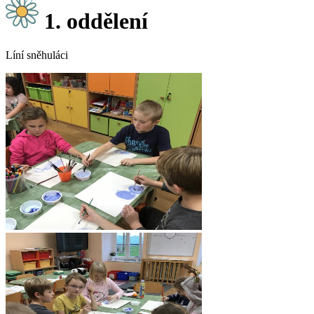
1. oddělení
Líní sněhuláci