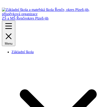
ZŠ a MŠ Řenče
okres Plzeň-jih
Menu
Základní škola