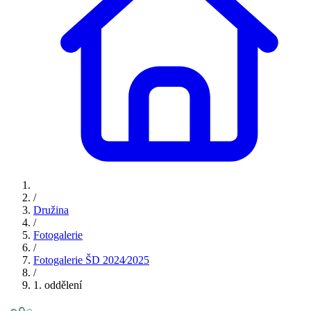
/
Družina
/
Fotogalerie
/
Fotogalerie ŠD 2024⁄2025
/
1. oddělení