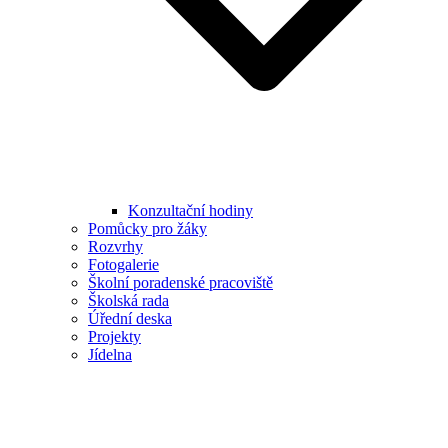
Konzultační hodiny
Pomůcky pro žáky
Rozvrhy
Fotogalerie
Školní poradenské pracoviště
Školská rada
Úřední deska
Projekty
Jídelna