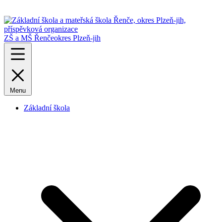
ZŠ a MŠ Řenče
okres Plzeň-jih
Menu
Základní škola