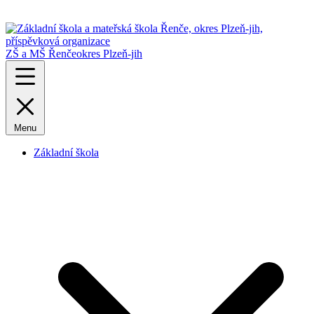
ZŠ a MŠ Řenče
okres Plzeň-jih
Menu
Základní škola