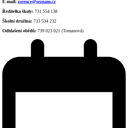
E-mail:
zsrence@seznam.cz
Ředitelka školy:
731 554 138
Školní družina:
733 534 232
Odhlašení obědů:
739 023 021 (Tomanová)