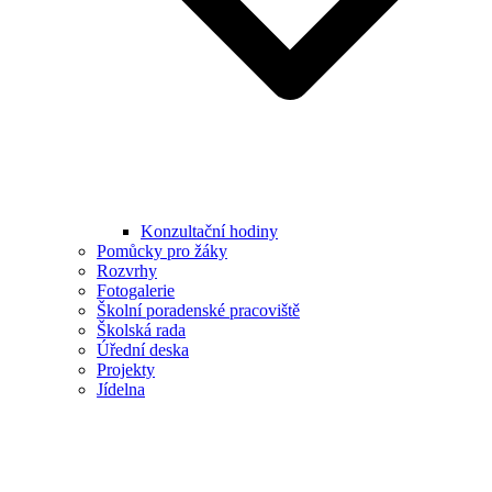
Konzultační hodiny
Pomůcky pro žáky
Rozvrhy
Fotogalerie
Školní poradenské pracoviště
Školská rada
Úřední deska
Projekty
Jídelna