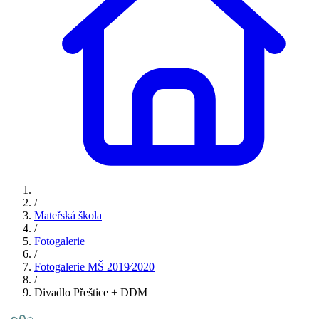
/
Mateřská škola
/
Fotogalerie
/
Fotogalerie MŠ 2019⁄2020
/
Divadlo Přeštice + DDM