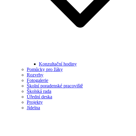
Konzultační hodiny
Pomůcky pro žáky
Rozvrhy
Fotogalerie
Školní poradenské pracoviště
Školská rada
Úřední deska
Projekty
Jídelna