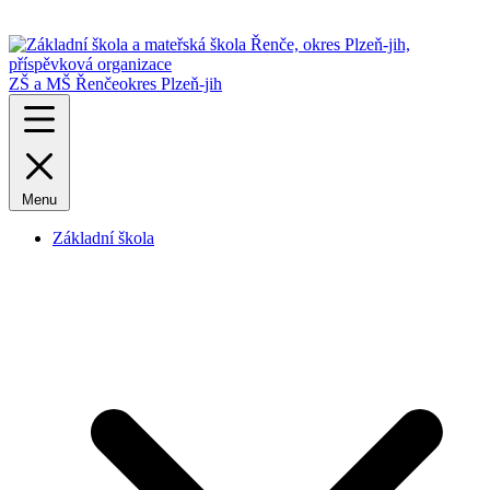
ZŠ a MŠ Řenče
okres Plzeň-jih
Menu
Základní škola