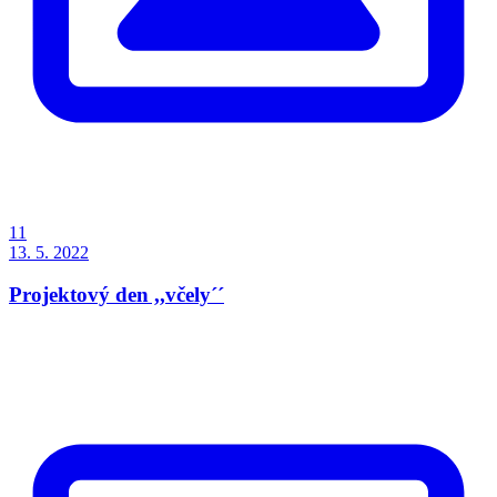
11
13. 5. 2022
Projektový den ,,včely´´