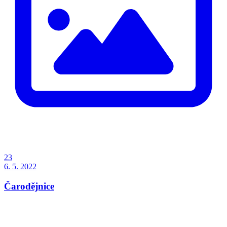
23
6. 5. 2022
Čarodějnice