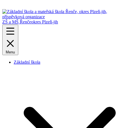
ZŠ a MŠ Řenče
okres Plzeň-jih
Menu
Základní škola