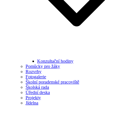
Konzultační hodiny
Pomůcky pro žáky
Rozvrhy
Fotogalerie
Školní poradenské pracoviště
Školská rada
Úřední deska
Projekty
Jídelna